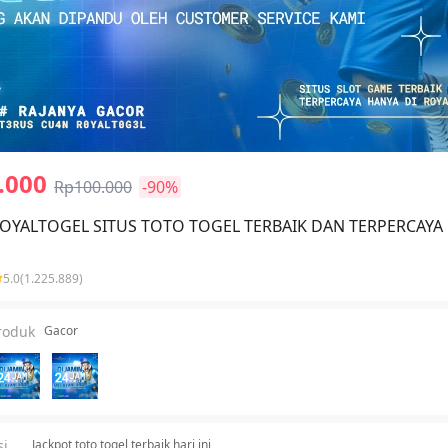
.000
Rp100.000
-90%
OYALTOGEL SITUS TOTO TOGEL TERBAIK DAN TERPERCAYA
5.0
(1.225.889)
Produk
Gacor
si
Jackpot toto togel terbaik hari ini